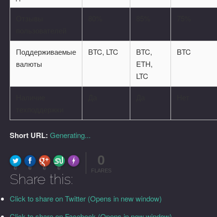
Отзывы
80%
85%
75%
пользователей
Поддерживаемые
BTC, LTC
BTC,
BTC
валюты
ETH,
LTC
Наличие
Да
Да
Нет
техподдержки
Short URL:
Generating...
0
FLARE
Made with
More Info
0
0
0
0
FLARES
Share this:
Click to share on Twitter (Opens in new window)
Click to share on Facebook (Opens in new window)