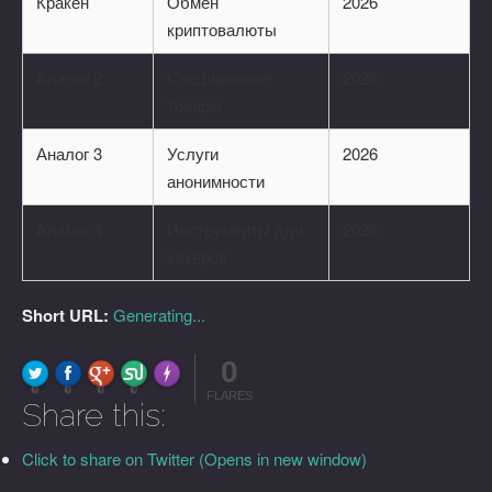
Кракен
Обмен
2026
криптовалюты
Аналог 2
Специальные
2026
товары
Аналог 3
Услуги
2026
анонимности
Аналог 4
Инструменты для
2026
хакеров
Short URL:
Generating...
0
FLARE
Made with
More Info
0
0
0
0
FLARES
Share this:
Click to share on Twitter (Opens in new window)