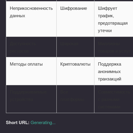
Неприкосновенность
Шифрование
Шифрует
данных
трафик,
предотвращая
утечки
Доступность
Широкая
Миллионы
ресурсов
товаров и услуг
Методы оплаты
Криптовалюты
Поддержка
анонимных
транзакций
Поддерживаемые
Все
Совместимость
устройства
платформы
с разными
системами
Short URL:
Generating...