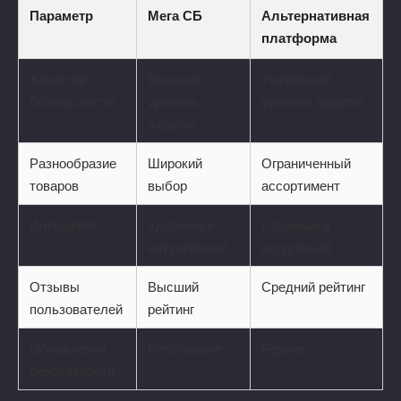
Параметр
Мега СБ
Альтернативная
платформа
Характер
Высокий
Умеренный
безопасности
уровень
уровень защиты
защиты
Разнообразие
Широкий
Ограниченный
товаров
выбор
ассортимент
Интерфейс
Удобный и
Сложный и
интуитивный
неудобный
Отзывы
Высший
Средний рейтинг
пользователей
рейтинг
Обновления
Регулярные
Редкие
безопасности