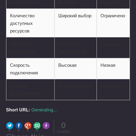
Анонимность
Высокая
Средняя
Количество
Широкий выбор
Ограничено
доступных
ресурсов
Удобство
Простой и
Сложный
интерфейса
интуитивный
Скорость
Высокая
Низкая
подключения
Отзывы
Положительные
Смешанные
пользователей
Short URL:
Generating...
0
FLARE
Made with
More Info
0
0
0
0
FLARES