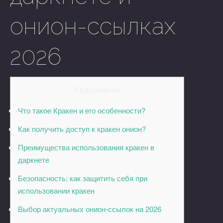
онион-ссылках
2026
Содержание
Что такое Кракен и его особенности?
Как получить доступ к кракен онион?
Преимущества использования кракен в
даркнете
Безопасность: как защитить себя при
использовании кракен
Выбор актуальных онион-ссылок на 2026