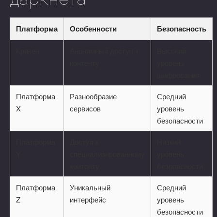
Платформа
Особенности
Безопасность
Кракен
Анонимный доступ к
Высокий
контенту
уровень
шифрования
Платформа
Разнообразие
Средний
X
сервисов
уровень
безопасности
Платформа
Доступ к
Низкий
Y
специализированному
уровень
контенту
безопасности
Платформа
Уникальный
Средний
Z
интерфейс
уровень
безопасности