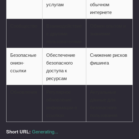
услугам
обычном
интернете
Сообщество
Взаимодействие
Обмен опытом и
с другими
знаниями
пользователями
Безопасные
Обеспечение
Снижение рисков
онион-
безопасного
фишинга
ссылки
доступа к
ресурсам
Обновления
Регулярное
Актуальные
обновление
данные для
информации о
безопасного
ссылках
пользования
Short URL:
Generating...