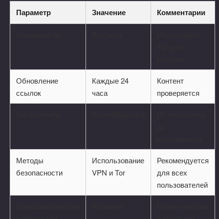
Параметр
Значение
Комментарии
Анонимность
Высокая
Используйте
Tor для
доступа
Обновление
Каждые 24
Контент
ссылок
часа
проверяется
Тип контента
Разнообразный
От легального
до
нелегального
Методы
Использование
Рекомендуется
безопасности
VPN и Tor
для всех
пользователей
Пользовательское
Активное
Обмен опытом
сообщество
и советами