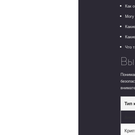
Как 
Могу 
Каки
Каки
Что т
Вы
Пониман
безопас
внимат
Тип 
Анон
Крип