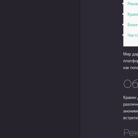
Реко
Краке
Безо
Част
Мир дар
платфор
как поп
Об
Кракен 
различн
анонимн
встрети
Рек