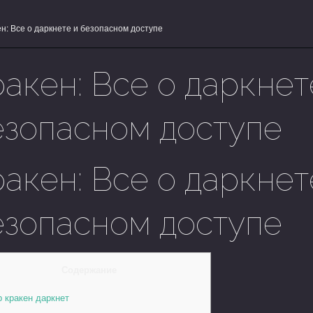
н: Все о даркнете и безопасном доступе
акен: Все о даркнет
езопасном доступе
акен: Все о даркнет
езопасном доступе
Содержание
 кракен даркнет