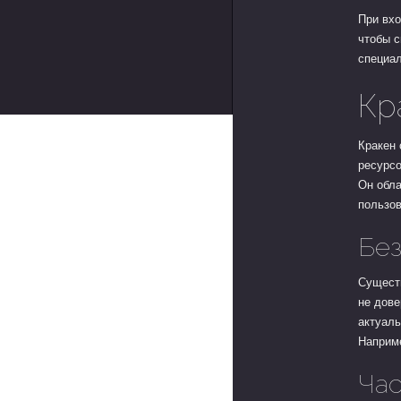
При вхо
чтобы с
специал
Кр
Кракен 
ресурсо
Он обл
пользо
Без
Существ
не дове
актуал
Наприм
Час