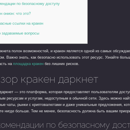
мендации по безопасному доступу
н онион: что это?
пасные ссылки на кракен
о задаваемые вопросы
кнета полон возможностей, и кракен является одной из самых обсужда
м. Важно знать, как безопасно использовать этот ресурс. Узнайте боль
асть на
площадка кракен
без лишних рисков.
зор кракен даркнет
даркнет — это платформа, которая предоставляет пользователям досту
ым ресурсам и услугам, недоступным в обычной сети. Здесь можно най
ые чаты, рынки с криптовалютами и даже уникальные предложения, кот
те нигде больше. Тем не менее, безопасность должна быть вашим приор
омендации по безопасному дос