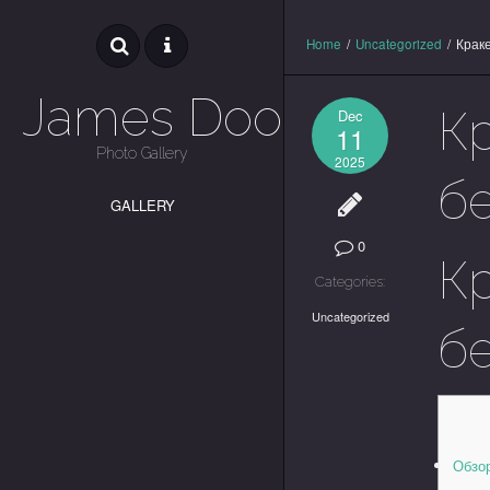
Home
/
Uncategorized
/
Краке
James Dooley
Кр
Dec
11
Photo Gallery
2025
б
GALLERY
0
Кр
Categories:
Uncategorized
б
Обзор