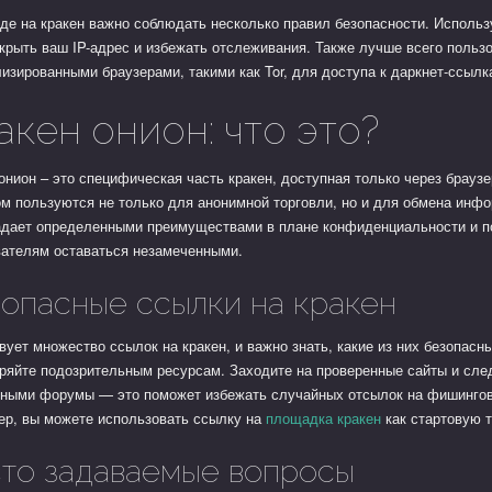
де на кракен важно соблюдать несколько правил безопасности. Исполь
крыть ваш IP-адрес и избежать отслеживания. Также лучше всего польз
изированными браузерами, такими как Tor, для доступа к даркнет-ссылк
акен онион: что это?
онион – это специфическая часть кракен, доступная только через браузе
м пользуются не только для анонимной торговли, но и для обмена инф
адает определенными преимуществами в плане конфиденциальности и п
вателям оставаться незамеченными.
опасные ссылки на кракен
ует множество ссылок на кракен, и важно знать, какие из них безопасны
ряйте подозрительным ресурсам. Заходите на проверенные сайты и сле
ьными форумы — это поможет избежать случайных отсылок на фишингов
ер, вы можете использовать ссылку на
площадка кракен
как стартовую т
то задаваемые вопросы