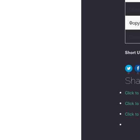
Обме
Фор
Спец
Short 
0
0
Sha
Click to
Click t
Click t