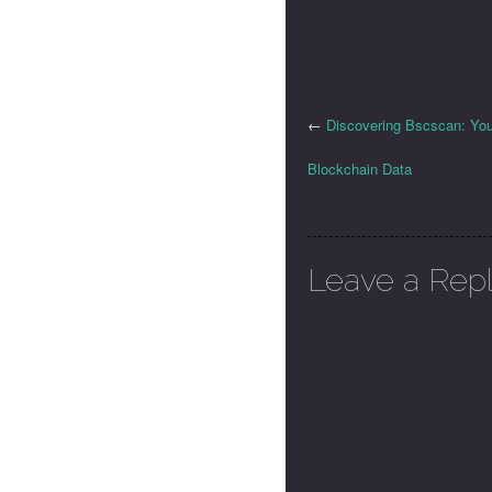
←
Discovering Bscscan: You
Blockchain Data
Leave a Rep