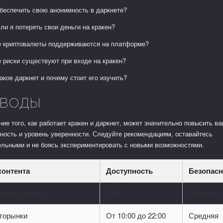
обеспечить свою анонимность в даркнете?
ли я потерять свои деньги на кракен?
е криптовалюты поддерживаются на платформе?
е риски существуют при входе на кракен?
акое даркнет и почему стоит его изучить?
воды
ие того, как работает кракен и даркнет, может значительно повысить в
ность и уровень уверенности. Следуйте рекомендациям, оставайтесь
ельными и не боясь экспериментировать с новыми возможностями.
контента
Доступность
Безопасн
имные чаты
24/7
Высокая
торынки
От 10:00 до 22:00
Средняя