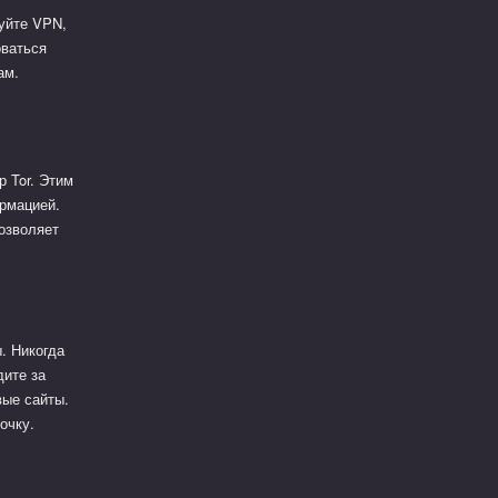
зуйте VPN,
оваться
ам.
р Tor. Этим
ормацией.
озволяет
. Никогда
дите за
ые сайты.
очку.