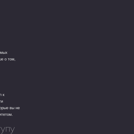
емых
ше о том,
п к
ти
орые вы не
итетом.
тупу