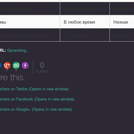
н информации
Без ограничений
Высокая
умы
В любое время
Низкая
иальные предложения
По запросу
Средняя
URL:
Generating...
0
FLARE
Made with
More Info
0
0
FLARES
re this:
 share on Twitter (Opens in new window)
o share on Facebook (Opens in new window)
o share on Google+ (Opens in new window)