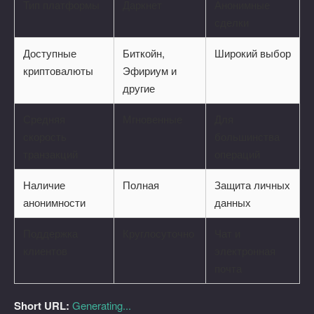
Тип платформы
Даркнет
Анонимные
сделки
Доступные
Биткойн,
Широкий выбор
криптовалюты
Эфириум и
другие
Средняя
Мгновенные
Для
скорость
большинства
транзакций
операций
Наличие
Полная
Защита личных
анонимности
данных
Поддержка
Круглосуточно
Чат и
клиентов
электронная
почта
Short URL:
Generating...