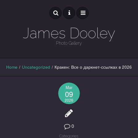
James Dooley
Photo Gallery
GALLERY
Home
/
Uncategorized
/
Кракен: Все о даркнет-ссылках в 2026
Mar
09
2026
0
Categories: