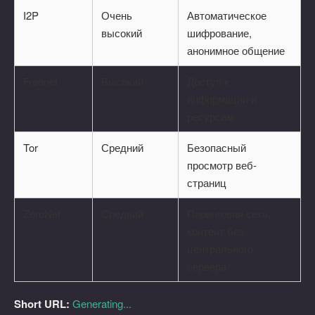
I2P
Очень
Автоматическое
высокий
шифрование,
анонимное общение
Freenet
Высокий
Доступ к
информации и
ресурсам
Tor
Средний
Безопасный
просмотр веб-
страниц
ZeroNet
Средний
Пиринговая сеть,
контент без
центрального
сервера
Short URL:
Generating...