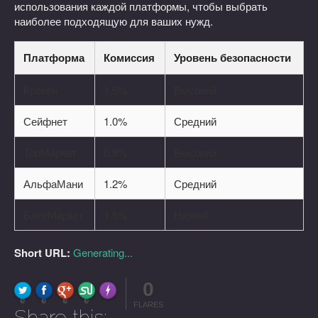
использования каждой платформы, чтобы выбрать
наиболее подходящую для ваших нужд.
Платформа
Комиссия
Уровень безопасности
Кракен
1.5%
Высокий
Сейфнет
1.0%
Средний
ТорМаркет
0.8%
Высокий
АльфаМани
1.2%
Средний
БлекМаркет
1.5%
Низкий
Short URL:
Generating...
0
FLARE
Made with
More Info
0
0
0
0
FLARES
Share this: