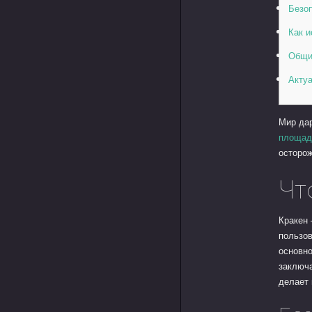
Безоп
Как и
Общи
Актуа
Мир да
площад
осторож
Чт
Кракен 
пользов
основн
заключа
делает 