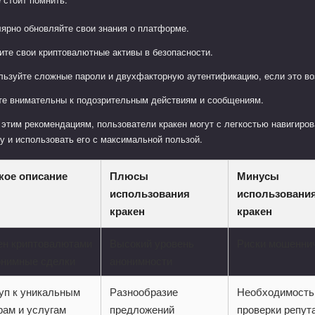
лярно обновляйте свои знания о платформе.
ите свои криптовалютные активы в безопасности.
льзуйте сложные пароли и двухфакторную аутентификацию, если это в
те внимательны к подозрительным действиям и сообщениям.
этим рекомендациям, пользователи кракен могут с легкостью навигиров
у и использовать его с максимальной пользой.
кое описание
Плюсы
Минусы
использования
использовани
кракен
кракен
н криптовалютами
Высокий уровень
Риски мошенни
онимные сделки
анонимности
уп к уникальным
Разнообразие
Необходимость
рам и услугам
предложений
проверки репут