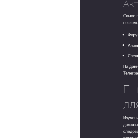
Акт
Самое г
несколь
Фору
Анон
Спец
На данн
Телегра
Ещ
дл
Изучени
должны
следов
которые