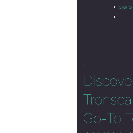
Click t
←
Discove
Tronsca
Go-To To