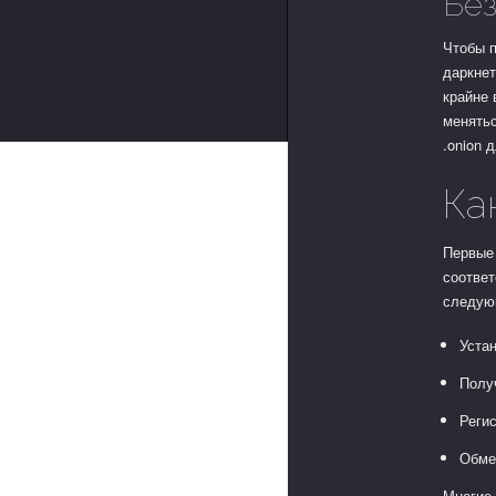
Без
Чтобы 
даркнет
крайне 
менятьс
.onion 
Ка
Первые 
соответ
следую
Устан
Получ
Реги
Обме
Многие