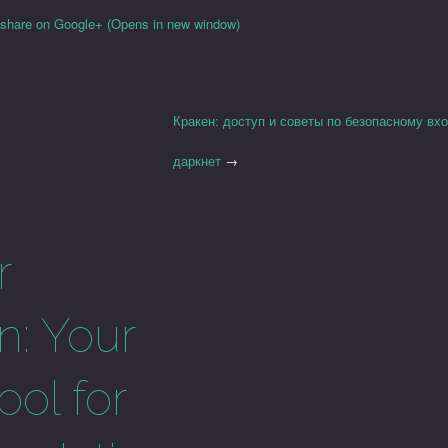
o share on Google+ (Opens in new window)
Кракен: доступ и советы по безопасному вх
даркнет
→
r
n: Your
ol for