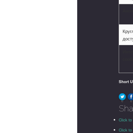
Анон
Круг
дост
Инте
сооб
Short 
0
0
Sha
Click to
Click t