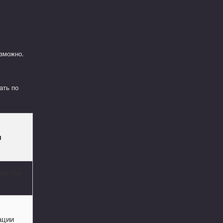
озможно.
ать по
я
чества
ации