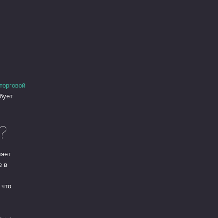
 торговой
бует
?
ляет
е в
 что