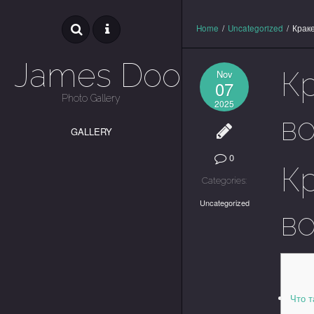
Home
/
Uncategorized
/
Краке
James Dooley
К
Nov
07
Photo Gallery
2025
во
GALLERY
0
К
Categories:
Uncategorized
во
Что т