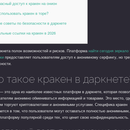
асный доступ к кракен на онион
спользовать кракен в торе?
е советы по безопасности в даркнете
льные ссылки на кракен в 2026
ркнета полон возможностей и рисков. Платформа
найти сегодня зеркало
ки
предоставляет пользователям доступ к анонимному серфингу, но тре
ности.
о такое кракен в даркнете
— это одна из наиболее известных платформ в даркнете, которая позво
ателям анонимно обмениваться информацией и товарами. Это место, гд
ом торгуют криптовалютами и анонимными услугами. Специфика кракен
ется в том, что пользователи могут оставаться полностью анонимными,
платформу популярной среди тех, кто ценит свою конфиденциальность.