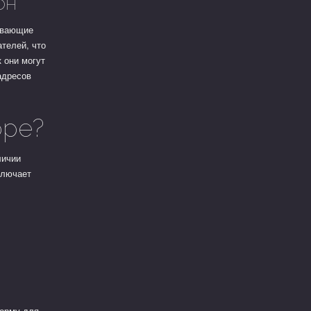
он
живающие
ателей, что
к они могут
адресов
оре?
личии
ключает
форму для