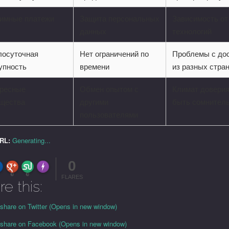
имные платежи
Защита персональных
Зависимость от
данных
технологий
лосуточная
Нет ограничений по
Проблемы с до
упность
времени
из разных стра
ресные
Обмен опытом с
Климат довери
щества
другими
быть сомнител
пользователями
URL:
Generating...
0
FLARE
Made with
More Info
0
0
FLARES
re this:
 share on Twitter (Opens in new window)
o share on Facebook (Opens in new window)