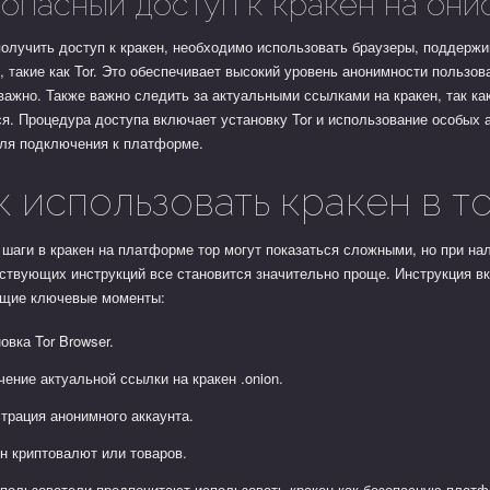
опасный доступ к кракен на они
получить доступ к кракен, необходимо использовать браузеры, поддер
, такие как Tor. Это обеспечивает высокий уровень анонимности пользов
важно. Также важно следить за актуальными ссылками на кракен, так ка
я. Процедура доступа включает установку Tor и использование особых 
для подключения к платформе.
к использовать кракен в т
шаги в кракен на платформе тор могут показаться сложными, но при на
ствующих инструкций все становится значительно проще. Инструкция в
щие ключевые моменты:
овка Tor Browser.
ение актуальной ссылки на кракен .onion.
страция анонимного аккаунта.
н криптовалют или товаров.
 пользователи предпочитают использовать кракен как безопасную плат