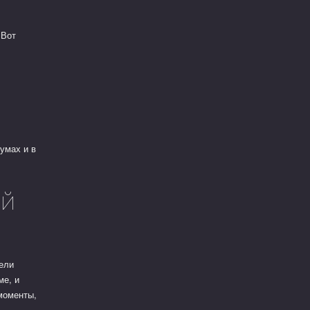
6
 Вот
умах и в
ий
тели
ме, и
моменты,