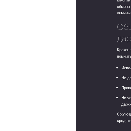
обмена 
обычны
Общ
да
Кракен 
помнить
Испо
Не д
Пров
Не у
дарк
Соблюд
средств