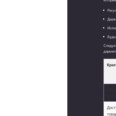
Регу
Держ
Испо
Будь
Следуя 
даркнет
Крат
Обме
и ан
Дост
това