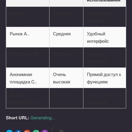
Кракен
Высокая
Интуитивно
понятный
Рынок А..
Средняя
Удобный
интерфейс
Платформа B..
Надёжная
Простая
навигация
Анонимная
Очень
Прямой доступ к
площадка C..
высокая
функциям
Другая
Низкая
Запутанный
платформа D..
интерфейс
Short URL:
Generating...