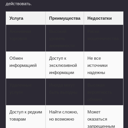
действовать.
Услуга
Преимущества
Недостатки
Анонимная
Высокий
Риски
торговля
уровень
мошенничества
анонимности
Обмен
Доступ к
Не все
информацией
эксклюзивной
источники
информации
надежны
Удаленные
Иногда могут
Высокая
услуги
быть выгодны
вероятность
обмана
Доступ к редким
Найти сложно,
Может
товарам
но возможно
оказаться
запрещенным