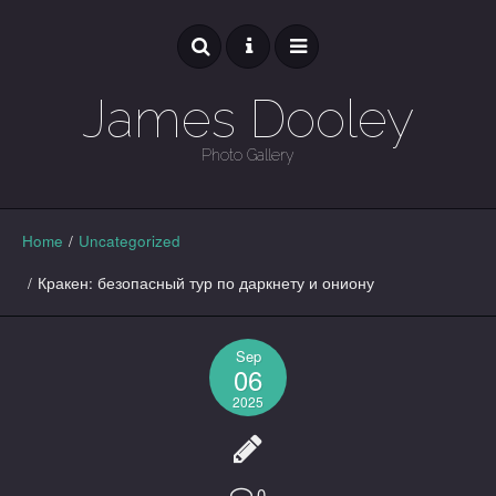
James Dooley
Photo Gallery
GALLERY
Home
/
Uncategorized
/
Кракен: безопасный тур по даркнету и ониону
Sep
06
2025
0