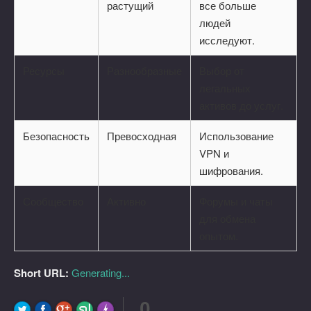
растущий
все больше
людей
исследуют.
Ресурсы
Разнообразные
Выбор от
легальных
активов до услуг.
Безопасность
Превосходная
Использование
VPN и
шифрования.
Сообщество
Активно
Форумы и чаты
для обмена
опытом.
Short URL:
Generating...
0
FLARE
Made with