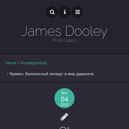
James Dooley
Photo Gallery
GALLERY
Home
/
Uncategorized
/
Кракен: Безопасный экскурс в мир даркнета
Nov
04
2025
0