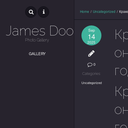
Home
/
Uncategorized
/
Краке
James Dooley
К
Sep
14
Photo Gallery
2025
о
GALLERY
0
г
Categories:
Uncategorized
К
о
г