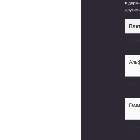
в даркн
другим
Пла
Крак
Аль
Бета
Гамм
Дель