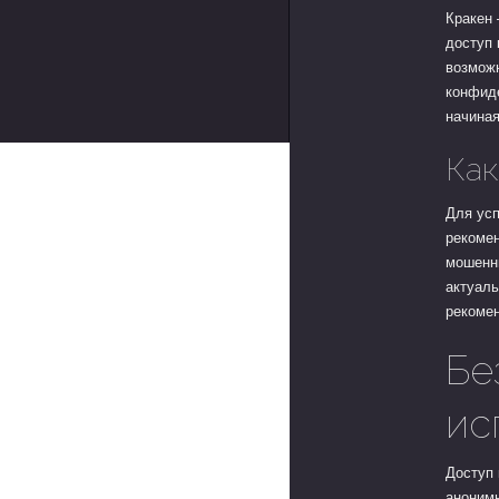
Кракен 
доступ 
возмож
конфид
начина
Как
Для усп
рекоме
мошенн
актуаль
рекоме
Бе
ис
Доступ 
анонимн