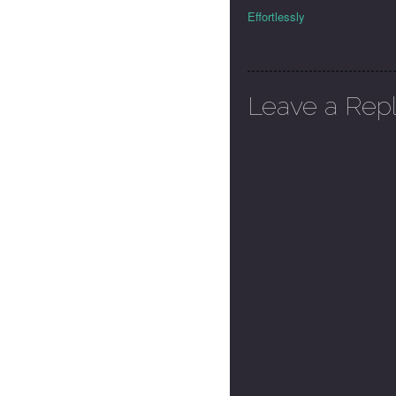
Effortlessly
Leave a Rep