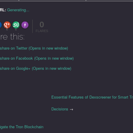
URL:
Generating...
0
FLARE
Made with
More Info
0
0
FLARES
re this:
 share on Twitter (Opens in new window)
o share on Facebook (Opens in new window)
o share on Google+ (Opens in new window)
Essential Features of Dexscreener for Smart T
Decisions
→
gate the Tron Blockchain