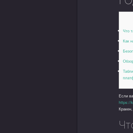
Что т
Как н
Безо
Обзо
Табли
плат
Если ва
https://
Кракен,
Чт