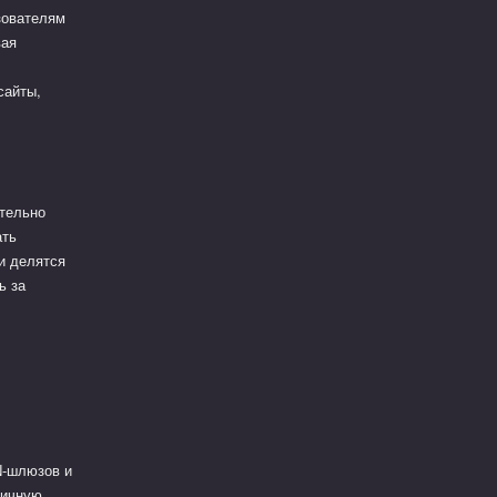
зователям
вая
сайты,
ятельно
ать
и делятся
ь за
N-шлюзов и
личную