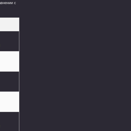
авнении с
и
и