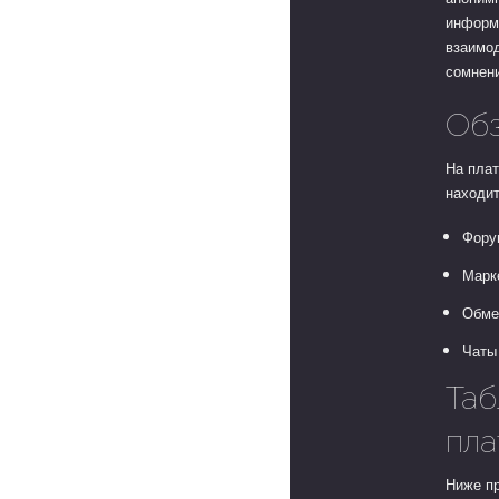
информа
взаимо
сомнен
Обз
На пла
находит
Фору
Марк
Обме
Чаты
Таб
пл
Ниже п