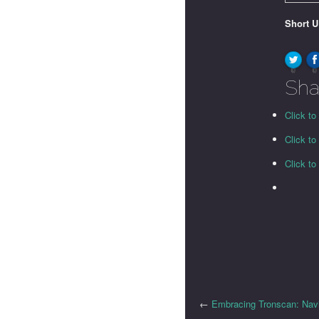
Short 
0
0
Sha
Click to
Click t
Click t
←
Embracing Tronscan: Navi