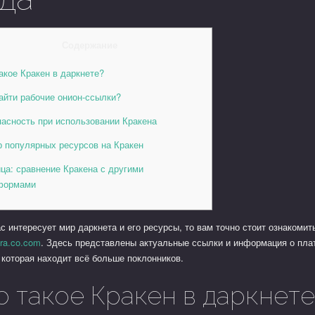
Содержание
акое Кракен в даркнете?
айти рабочие онион-ссылки?
пасность при использовании Кракена
р популярных ресурсов на Кракен
ца: сравнение Кракена с другими
формами
с интересует мир даркнета и его ресурсы, то вам точно стоит ознакомит
kra.co.com
. Здесь представлены актуальные ссылки и информация о пл
 которая находит всё больше поклонников.
о такое Кракен в даркнете