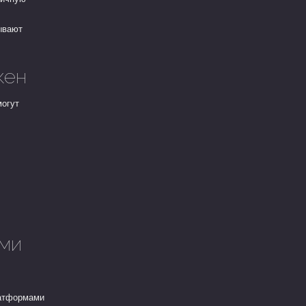
ывают
кен
могут
ими
латформами