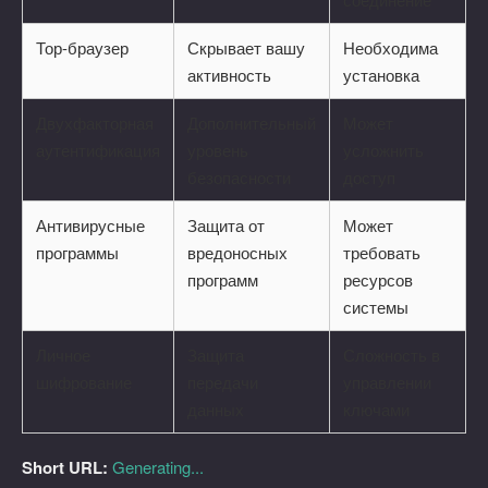
Тор-браузер
Скрывает вашу
Необходима
активность
установка
Двухфакторная
Дополнительный
Может
аутентификация
уровень
усложнить
безопасности
доступ
Антивирусные
Защита от
Может
программы
вредоносных
требовать
программ
ресурсов
системы
Личное
Защита
Сложность в
шифрование
передачи
управлении
данных
ключами
Short URL:
Generating...