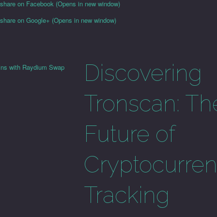
o share on Facebook (Opens in new window)
o share on Google+ (Opens in new window)
Discovering
ins with Raydium Swap
Tronscan: Th
Future of
Cryptocurre
Tracking