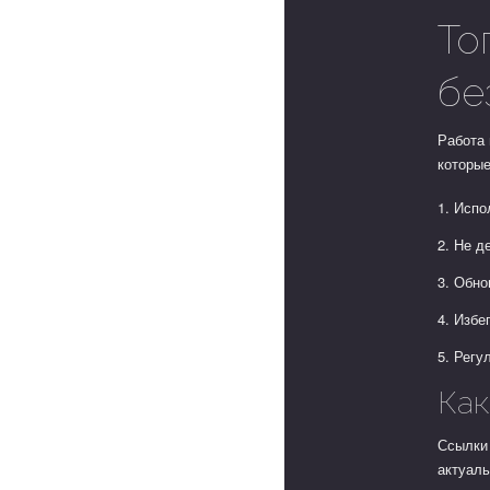
То
бе
Работа 
которые
Испо
Не д
Обно
Избе
Регу
Как
Ссылки 
актуал