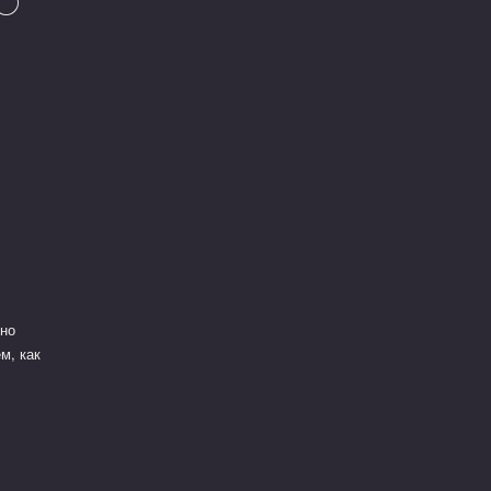
сно
м, как