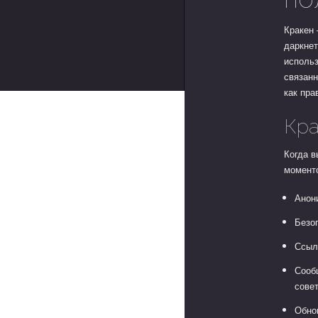
Кракен 
даркнет
использ
связанн
как пра
Кра
Когда в
момент
Анон
Безо
Ссыл
Сооб
сове
Обно