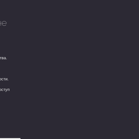
не
тва.
ости.
оступ