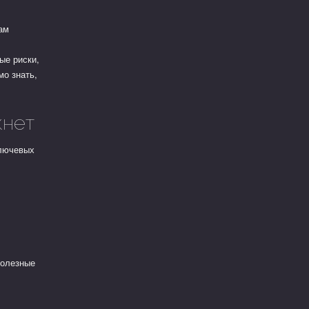
ам
ые риски,
мо знать,
кнет
ключевых
полезные