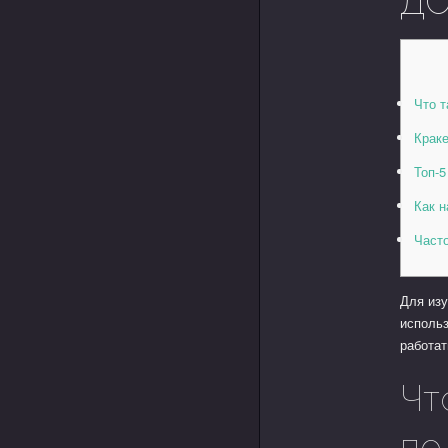
Что т
Краке
Топ-5
Как н
Част
Для изу
исполь
работат
Чт
по