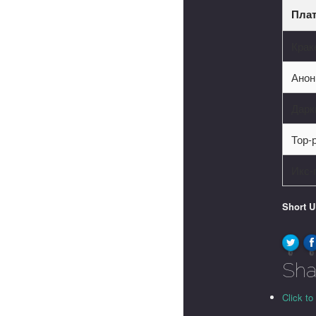
Пла
Крак
Анон
Дарк
Тор-
Икс-
Short 
0
0
Sha
Click to