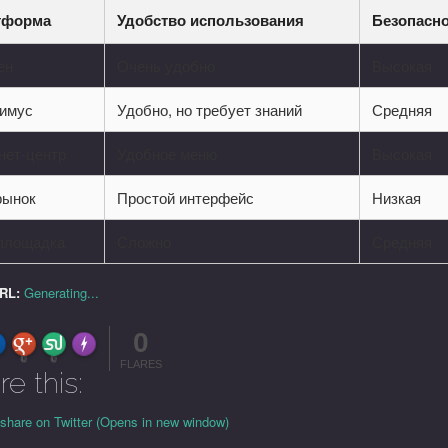
тформа
Удобство использования
Безопасн
ен
Очень удобно
Высокая
имус
Удобно, но требует знаний
Средняя
нет-центр
Удобное меню
Высокая
рынок
Простой интерфейс
Низкая
площадка
Сложно
Средняя
URL:
Generating...
0
FLARE
Made with
More Info
0
0
FLARES
re this:
 share on Twitter (Opens in new window)