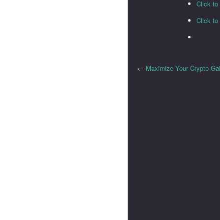
Click t
Click t
←
Maximize Your Crypto Ga