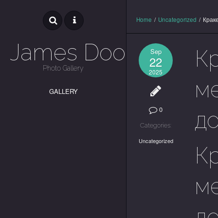
Home
/
Uncategorized
/
Крак
James Dooley
К
Sep
22
Photo Gallery
2025
м
GALLERY
0
до
Categories:
Uncategorized
К
м
до