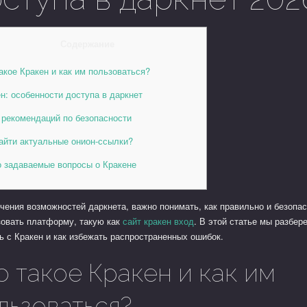
Содержание
акое Кракен и как им пользоваться?
н: особенности доступа в даркнет
 рекомендаций по безопасности
айти актуальные онион-ссылки?
о задаваемые вопросы о Кракене
чения возможностей даркнета, важно понимать, как правильно и безопа
зовать платформу, такую как
сайт кракен вход
. В этой статье мы разбере
ь с Кракен и как избежать распространенных ошибок.
о такое Кракен и как им
льзоваться?