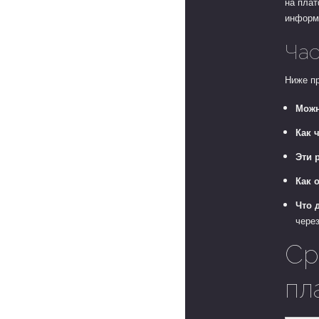
на плат
информ
Час
Ниже п
Можн
Как 
Эти 
Как 
Что 
чере
Ср
пл