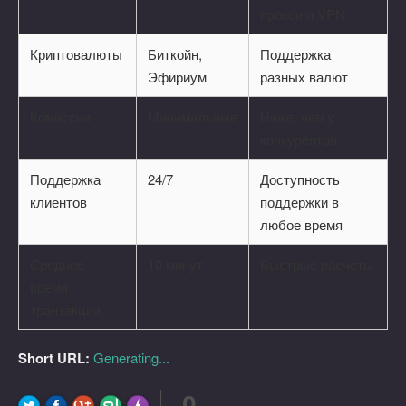
прокси и VPN
Криптовалюты
Биткойн,
Поддержка
Эфириум
разных валют
Комиссии
Минимальные
Ниже, чем у
конкурентов
Поддержка
24/7
Доступность
клиентов
поддержки в
любое время
Среднее
10 минут
Быстрые расчеты
время
транзакции
Short URL:
Generating...
0
FLARE
Made with