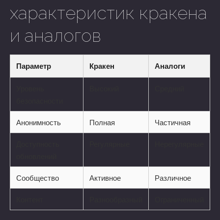
характеристик кракена
и аналогов
Параметр
Кракен
Аналоги
Уровень
Высокий
Средний
безопасности
Анонимность
Полная
Частичная
Доступность
Регулярные
Нерегулярные
обновлений
Сообщество
Активное
Различное
Контент
Разнообразный
Ограниченный