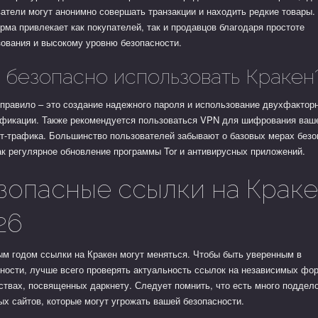
атели могут анонимно совершать транзакции и находить редкие товары.
ма привлекает как покупателей, так и продавцов благодаря простоте
ования и высокому уровню безопасности.
 безопасно использовать Кракен
правило – это создание надежного пароля и использование двухфактор
ификации. Также рекомендуется пользоваться VPN для шифрования ваш
т-трафика. Большинство пользователей забывают о базовых мерах безо
ак регулярное обновление программы Tor и антивирусных приложений.
зопасные ссылки на Крак
26
м годом ссылки на Кракен могут меняться. Чтобы быть уверенным в
ности, лучше всего проверять актуальность ссылок на независимых фо
твах, посвященных даркнету. Следует помнить, что есть много поддело
х сайтов, которые могут угрожать вашей безопасности.