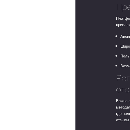
Пре
Платфо
привле
Анон
Широ
Поль
Возм
Рег
отс
Важно 
метода
где пол
отзывы 