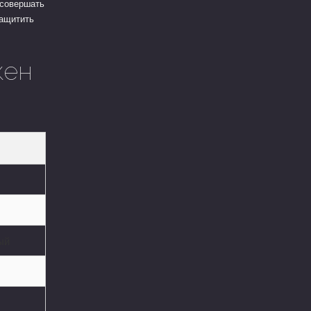
 совершать
защитить
кен
ый
ы