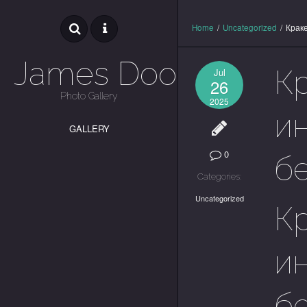
Home
/
Uncategorized
/
Крак
James Dooley
Кр
Jul
26
Photo Gallery
2025
и
GALLERY
0
б
Categories:
Uncategorized
К
и
б