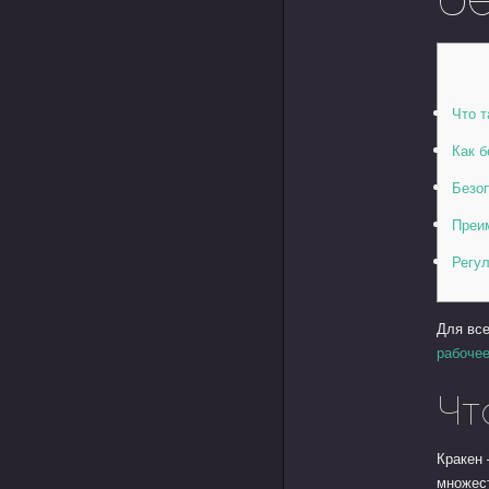
Что т
Как б
Безо
Преи
Регул
Для все
рабочее
Чт
Кракен 
множест