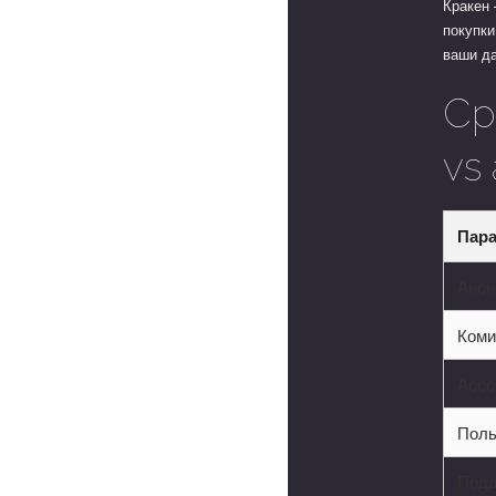
Кракен 
покупки
ваши да
Ср
vs
Пар
Анон
Коми
Ассо
Поль
Подд