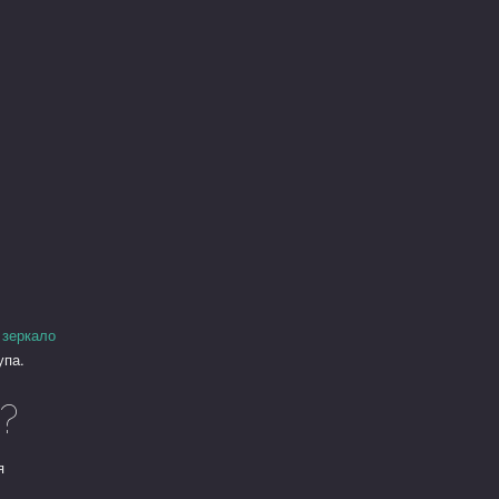
 зеркало
упа.
?
я