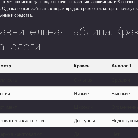
– отличное место для тех, кто хочет оставаться анонимным и безопасно
. Однако нельзя забывать о мерах предосторожности, которые помогут 
нные и средства.
авнительная таблица: Кра
 аналоги
аметр
Кракен
Аналог 1
имность
Сильная
Средняя
ссии
Низкие
Высокие
ртимент
Широкий
Ограниченн
зовательские отзывы
Доступны
Недоступн
ержка криптовалют
Да
Нет