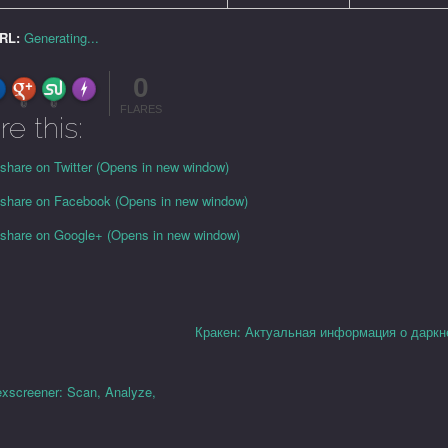
URL:
Generating...
0
FLARE
Made with
More Info
0
0
FLARES
re this:
 share on Twitter (Opens in new window)
o share on Facebook (Opens in new window)
o share on Google+ (Opens in new window)
Кракен: Актуальная информация о даркн
exscreener: Scan, Analyze,