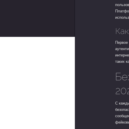
пользов
Платфор
использ
Как
Первое 
аутент
интерне
таких к
Бе
20
С кажды
безопас
сообщес
фейковы