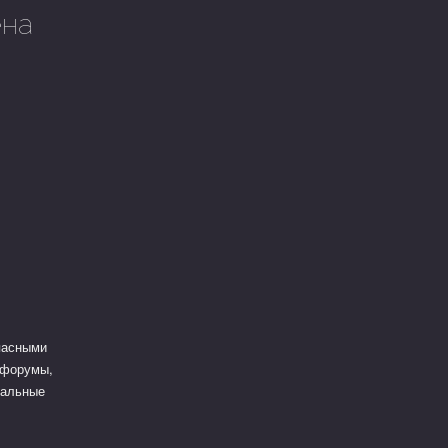
ена
пасными
 форумы,
еальные