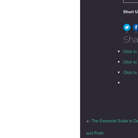
Short 
0
0
Sha
Click to
Click t
Click t
←
The Essential Guide to D
and Profit