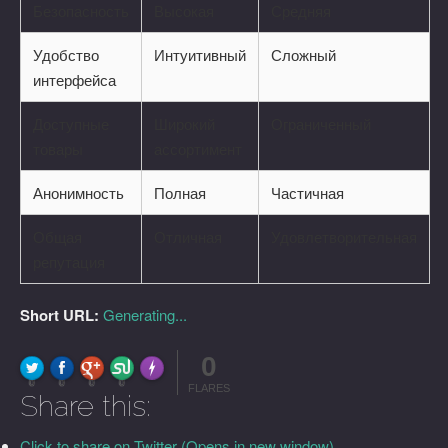
Безопасность
Высокая
Средняя
Удобство
Интуитивный
Сложный
интерфейса
Доступные
Широкий
Ограниченный
товары
ассортимент
Анонимность
Полная
Частичная
Общая
Отличная
Удовлетворительная
репутация
Short URL:
Generating...
0
FLARE
Made with
More Info
0
0
0
0
FLARES
Share this:
Click to share on Twitter (Opens in new window)