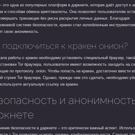
– это одна из популярных платформ в даркнете, которая даёт доступ к
м и способам обмена криптовалюты. Она позволяет пользователям оста
совершать транзакции без риска раскрытия личных данных. Благодаря
овневой системе безопасности, кракен стал излюбленным инструментом
ит свою анонимность.
 подключиться к кракен онион?
ала работы с кракен необходимо установить специальный браузер, такой 
становки Tor браузера, пользователи имеют возможность заходить на с
щие по протоколу .onion. Чтобы попасть на кракен, достаточно ввести е
й строке Tor браузера. Однако, прежде чем это сделать, необходимо уб
используете актуальную ссылку на кракен.
зопасность и анонимность
ркнете
ение безопасности в даркнете – это критически важный аспект. Исполь
сте с Tor позволяет усилить уровень конфиденциальности. Следует та