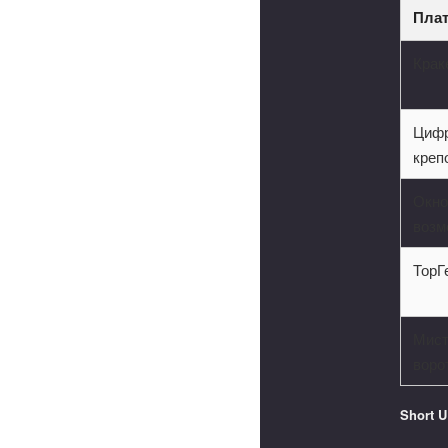
Пла
Крак
Циф
креп
Окн
возм
ТорГ
Мист
воро
Short 