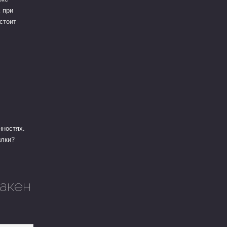
 при
стоит
н
нностях.
ылки?
ракен