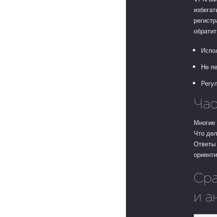
избегат
регистр
обрати
Испо
Не п
Регул
Час
Многие 
Что дел
Ответы 
ориенти
Сра
и а