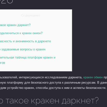
Содержание
акое кракен даркнет?
одключиться к кракен онион?
асность и анонимность в даркнете
о задаваемые вопросы о кракен
нительная таблица платформ кракен и
огов
льзователей, интересующихся исследованием даркнета,
кракен обмен
пр
ную платформу для безопасного доступа к различным ресурсам. В данн
дим устройство кракен, способы доступа к ним и аспекты безопасности.
о такое кракен даркнет?