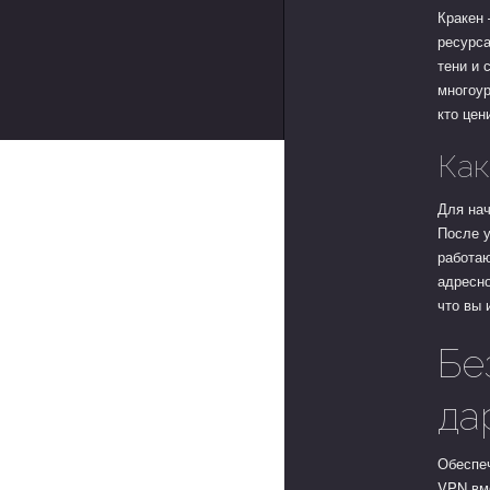
Кракен 
ресурса
тени и 
многоур
кто цен
Как
Для нач
После у
работаю
адресно
что вы 
Бе
да
Обеспеч
VPN вме