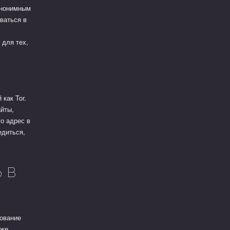
 анонимным
ваться в
 для тех,
как Tor.
айты,
го адрес в
едиться,
 в
зование
кже