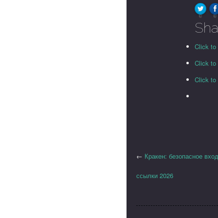
0
0
Sha
Click to
Click t
Click t
←
Кракен: безопасное вход
ссылки 2026