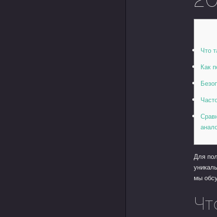
Что т
Как п
Безоп
Част
Срав
анал
Для по
уникаль
мы обсу
Чт