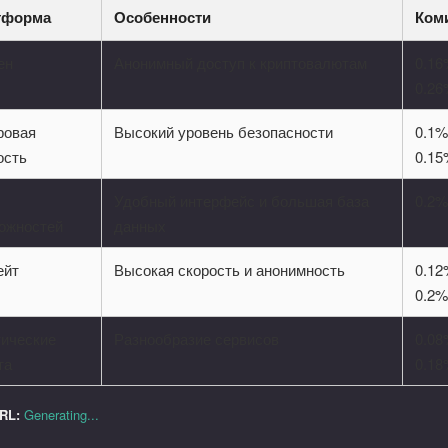
тформа
Особенности
Ком
ен
Анонимный доступ к криптовалютам
0.16
0.2
ровая
Высокий уровень безопасности
0.1%
ость
0.1
о
Удобный интерфейс и большая база
0.2%
ожностей
данных
ейт
Высокая скорость и анонимность
0.12
0.2
ические
Разнообразие сервисов
0.08
та
0.1
URL:
Generating...