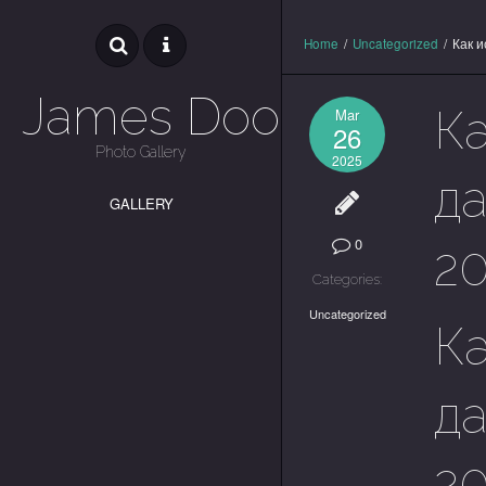
Home
/
Uncategorized
/
Как и
James Dooley
К
Mar
26
Photo Gallery
2025
д
GALLERY
0
2
Categories:
Uncategorized
К
д
2