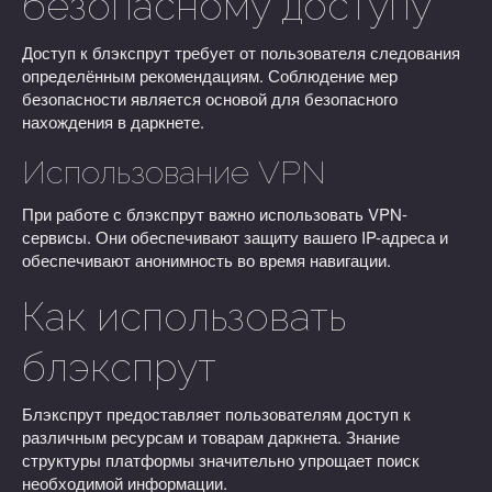
безопасному доступу
Доступ к блэкспрут требует от пользователя следования
определённым рекомендациям. Соблюдение мер
безопасности является основой для безопасного
нахождения в даркнете.
Использование VPN
При работе с блэкспрут важно использовать VPN-
сервисы. Они обеспечивают защиту вашего IP-адреса и
обеспечивают анонимность во время навигации.
Как использовать
блэкспрут
Блэкспрут предоставляет пользователям доступ к
различным ресурсам и товарам даркнета. Знание
структуры платформы значительно упрощает поиск
необходимой информации.