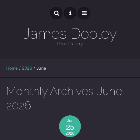
James Dooley
Photo Gallery
GALLERY
Home
/
2026
/
June
Monthly Archives:
June
2026
Jun
25
2026