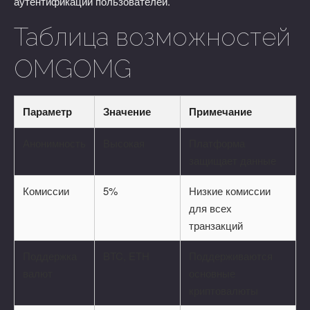
аутентификации пользователей.
Таблица возможностей
OMGOMG
Параметр
Значение
Примечание
Анонимность
Высокая
Платформа
защищает данные
Комиссии
5%
Низкие комиссии
для всех
транзакций
Поддержка
BTC, ETH
Поддерживаются
валют
основные
криптовалюты