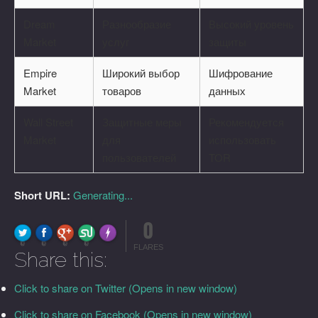
Dream
Разнообразие
Высокий уровень
Market
услуг
защиты
Empire
Широкий выбор
Шифрование
Market
товаров
данных
Wall Street
Защитные меры
Рекомендуется
Market
для
использовать
пользователей
TOR
Short URL:
Generating...
0
FLARE
Made with
More Info
0
0
0
0
FLARES
Share this:
Click to share on Twitter (Opens in new window)
Click to share on Facebook (Opens in new window)